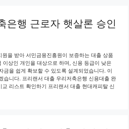
축은행 근로자 햇살론 승인
지원을 받아 서민금융진흥원이 보증하는 대출 상품
5점 이상인 개인을 대상으로 하며, 신용 등급이 낮은
자금을 쉽게 확보할 수 있도록 설계되었습니다. 이
겠습니다. 프리랜서 대출 우리저축은행 신용대출 완
비교 리스트 확인하기 프리랜서 대출 현대캐피탈 신