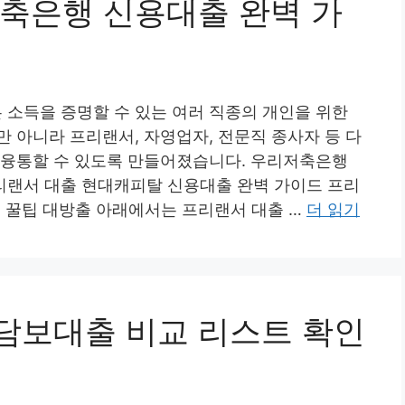
축은행 신용대출 완벽 가
소득을 증명할 수 있는 여러 직종의 개인을 위한
 아니라 프리랜서, 자영업자, 전문직 종사자 등 다
 융통할 수 있도록 만들어졌습니다. 우리저축은행
리랜서 대출 현대캐피탈 신용대출 완벽 가이드 프리
인 꿀팁 대방출 아래에서는 프리랜서 대출 …
더 읽기
담보대출 비교 리스트 확인