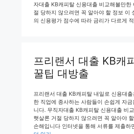
자대출 KB캐피탈 신용대출 비교해볼만한 
절 당하지 않으려면 꼭 알아야 할 정보 이 
의 신용평가 점수에 따라 금리가 다르게 적
프리랜서 대출 KB캐
꿀팁 대방출
프리랜서 대출 KB캐피탈 내일로 신용대출
한 직업에 종사하는 사람들이 손쉽게 자금
니다. 무직자대출 KB캐피탈 신용대출 비
햇살론 거절 당하지 않으려면 꼭 알아야 
손해입니다 인터넷을 통해 서류를 제출하면 