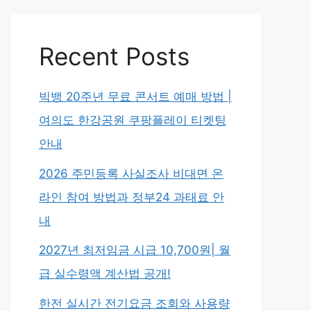
Recent Posts
빅뱅 20주년 무료 콘서트 예매 방법 |
여의도 한강공원 쿠팡플레이 티켓팅
안내
2026 주민등록 사실조사 비대면 온
라인 참여 방법과 정부24 과태료 안
내
2027년 최저임금 시급 10,700원| 월
급 실수령액 계산법 공개!
한전 실시간 전기요금 조회와 사용량