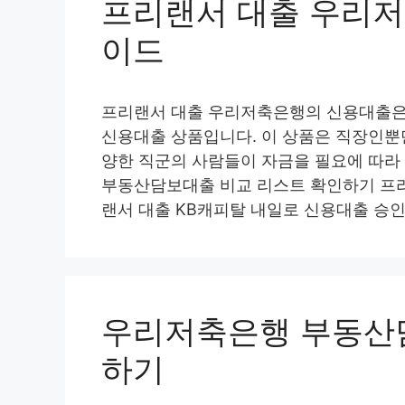
프리랜서 대출 우리저
이드
프리랜서 대출 우리저축은행의 신용대출은 
신용대출 상품입니다. 이 상품은 직장인뿐만
양한 직군의 사람들이 자금을 필요에 따라
부동산담보대출 비교 리스트 확인하기 프
랜서 대출 KB캐피탈 내일로 신용대출 승
우리저축은행 부동산
하기