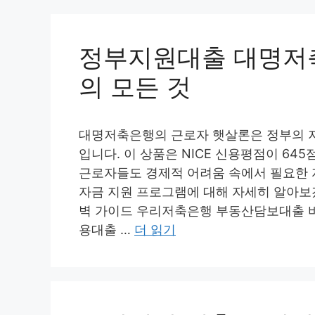
컨
텐
츠
정부지원대출 대명저
로
건
의 모든 것
너
뛰
기
대명저축은행의 근로자 햇살론은 정부의 
입니다. 이 상품은 NICE 신용평점이 64
근로자들도 경제적 어려움 속에서 필요한 
자금 지원 프로그램에 대해 자세히 알아보
벽 가이드 우리저축은행 부동산담보대출 
용대출 …
더 읽기