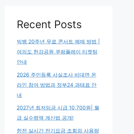
Recent Posts
빅뱅 20주년 무료 콘서트 예매 방법 |
여의도 한강공원 쿠팡플레이 티켓팅
안내
2026 주민등록 사실조사 비대면 온
라인 참여 방법과 정부24 과태료 안
내
2027년 최저임금 시급 10,700원| 월
급 실수령액 계산법 공개!
한전 실시간 전기요금 조회와 사용량