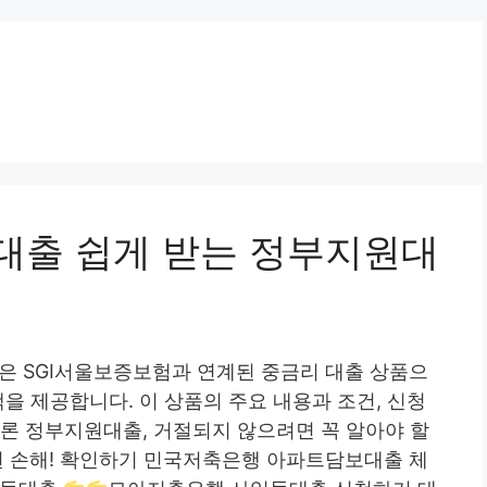
대출 쉽게 받는 정부지원대
 SGI서울보증보험과 연계된 중금리 대출 상품으
을 제공합니다. 이 상품의 주요 내용과 조건, 신청
살론 정부지원대출, 거절되지 않으려면 꼭 알아야 할
면 손해! 확인하기 민국저축은행 아파트담보대출 체