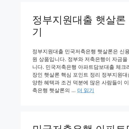
정부지원대출 햇살론 
기
정부지원대출 민국저축은행 햇살론은 신용이
원 상품입니다. 정부와 저축은행이 자금을
니다. 민국저축은행 아파트담보대출 체크
장인 햇살론 핵심 포인트 정리 정부지원대
양한 혜택과 조건 덕분에 많은 사람들이 
축은행 햇살론의 …
더 읽기