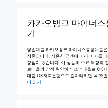
카카오뱅크 마이너스
기
당일대출 카카오뱅크 마이너스통장대출은 급
상품입니다. 사용한 금액에 따라 이자를 내
장점이 있습니다. 이 상품의 주요 특징과
보대출의 장점 확인하기 소액대출로 OK저
대출 OK저축은행으로 갈아타려면 꼭 확인
더 읽기