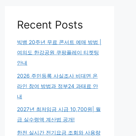
Recent Posts
빅뱅 20주년 무료 콘서트 예매 방법 |
여의도 한강공원 쿠팡플레이 티켓팅
안내
2026 주민등록 사실조사 비대면 온
라인 참여 방법과 정부24 과태료 안
내
2027년 최저임금 시급 10,700원| 월
급 실수령액 계산법 공개!
한전 실시간 전기요금 조회와 사용량