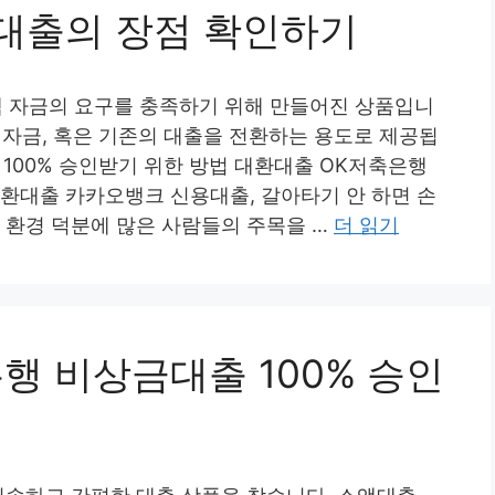
대출의 장점 확인하기
 자금의 요구를 충족하기 위해 만들어진 상품입니
한 자금, 혹은 기존의 대출을 전환하는 용도로 제공됩
100% 승인받기 위한 방법 대환대출 OK저축은행
대환대출 카카오뱅크 신용대출, 갈아타기 안 하면 손
 환경 덕분에 많은 사람들의 주목을 …
더 읽기
행 비상금대출 100% 승인