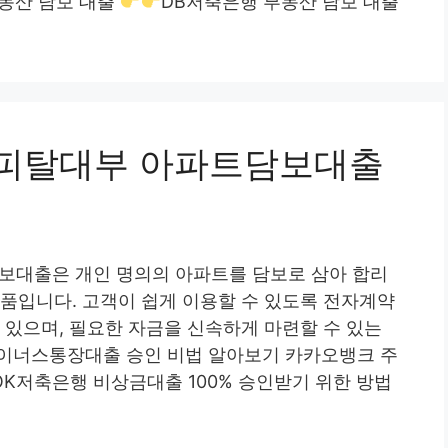
동산 담보 대출
DB저축은행 부동산 담보 대출
피탈대부 아파트담보대출
대출은 개인 명의의 아파트를 담보로 삼아 합리
상품입니다. 고객이 쉽게 이용할 수 있도록 전자계약
 있으며, 필요한 자금을 신속하게 마련할 수 있는
마이너스통장대출 승인 비법 알아보기 카카오뱅크 주
K저축은행 비상금대출 100% 승인받기 위한 방법