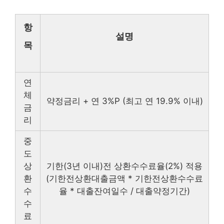
항
설명
목
연
체
약정금리 + 연 3%P (최고 연 19.9% 이내)
금
리
중
도
상
기한(3년 이내)전 상환수수료율(2%) 적용
환
(기한전상환대출금액 * 기한전상환수수료
수
율 * 대출잔여일수 / 대출약정기간)
수
료