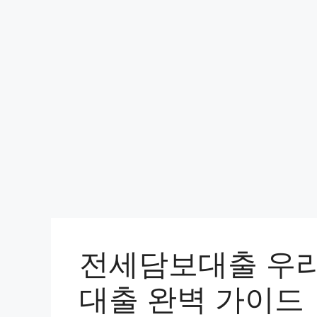
컨
텐
츠
로
건
너
뛰
기
전세담보대출 우
대출 완벽 가이드