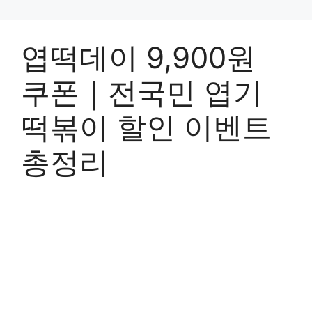
엽떡데이 9,900원
쿠폰｜전국민 엽기
떡볶이 할인 이벤트
총정리