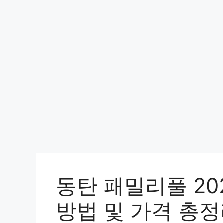
컨
텐
츠
로
건
너
뛰
기
동탄 패밀리풀 20
방법 및 가격 총